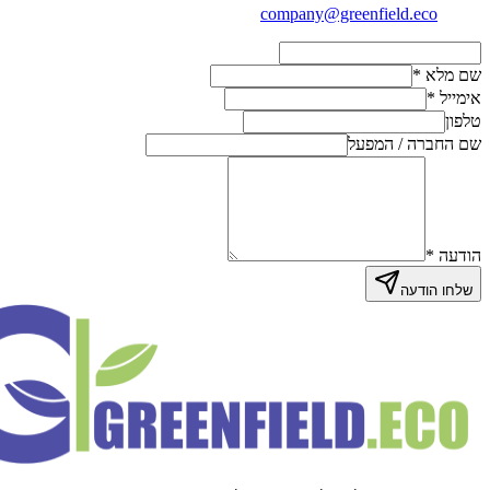
company@greenfield.eco
שם מלא
*
אימייל
*
טלפון
שם החברה / המפעל
הודעה
*
שלחו הודעה