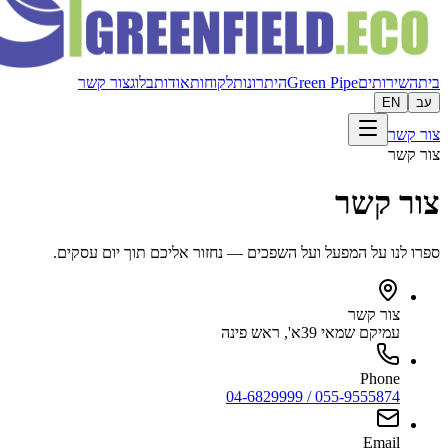
בית
השירותים
Green Pipe
היתרונות
לקוחות
אודות
בלוג
צור קשר
עב
EN
צור קשר
צור קשר
צור קשר
ספרו לנו על המפעל ועל השפכים — נחזור אליכם תוך יום עסקים.
צור קשר
עמיקם שמאי 39א', ראש פינה
Phone
055-9555874 / 04-6829999
Email