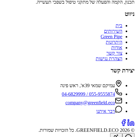
תכנון, הקמה והפעלה של מתקני טיפול בשפכי תעשייה.
ניווט
בית
השירותים
Green Pipe
היתרונות
אודות
צור קשר
הצהרת נגישות
יצירת קשר
עמיקם שמאי 39א', ראש פינה
055-9555874 / 04-6829999
company@greenfield.eco
דבר איתנו
©
2026
GREENFIELD.ECO
.
כל הזכויות שמורות
.