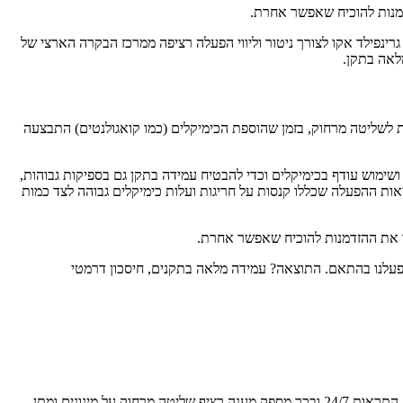
דמנות להוכיח שאפשר אחרת.
 כולל חיבור מתקן המפעל לרשת גרינפילד אקו לצורך ניטור וליווי הפעלה רציפה ממרכז הבקרה הארצי של
לאה בתקן.
לשליטה מרחוק, בזמן שהוספת הכימיקלים (כמו קואגולנטים) התבצעה
 ושימוש עודף בכימיקלים וכדי להבטיח עמידה בתקן גם בספיקות גבוהות,
אות ההפעלה שכללו קנסות על חריגות ועלות כימיקלים גבוהה לצד כמות
קו את ההזדמנות להוכיח שאפשר אחרת.
ופעלנו בהתאם. התוצאה? עמידה מלאה בתקנים, חיסכון דרמטי
חובר המפעל לאחד משירותי הדגל של החברה - חדר בקרה ארצי של גרינפילד אקו המנטר את איכות הטיפול בעזרת מצלמות, חיבור לבקר וקבלת התראות 24/7 ובכך מספק מענה רציף שליטה מרחוק על מינונים ומתן