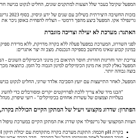
המפעל שקיבל בעבר שלל הצעות למתקנים שונים, החליט לנקוט בגישה חדשני
בזכות ה
גרינפילד אקו. המפעל ביצע מהפך דרמטי – הצליח להפחית באופן ניכר את ר
האתגר: מערכת לא יעילה וצריכה מוגברת
לפני השדרוג, המערכת במפעל פעלה ללא בקרה מדויקת, ללא מדידת ספיקה
במינון קבוע שאינו מתחשב בספיקה הנכנסת. מצב זה יצר אתגרים:
צריכת יתר וחריגות חוזרות: חוסר התיאום בין מינוני הכימיקלים השונים -
המפעל נאלץ לכוון את מינון הכימיקלים למינון הגבוה כל הזמן. כתוצאה מ
בוצה גבוהה יותר.
המפעל, לאחר התייעצות עם יועץ הסביבה אלדד שרוני, החליט לנקוט בגישה
"הבנו מיד שלא צריך ללכת לפרויקטים יקרים ומסורבלים כדי להשיג
בעלויות וצמצום של עשרות אחוזים בכימיקלים" - רועי שיפרון, מנהל 
הפתרון: שדרוג מקצועי ויעיל של המתקן הקיים הכוללת בקרה, 
הצוות המקצועי של גרינפילד אקו שדרג את המתקן הקיים במערכת טיפול חד
בקרת pH חכמה: התקנת מערכת בקרה מתקדמת עם יכולת תיקון pH מדויקת יותר.