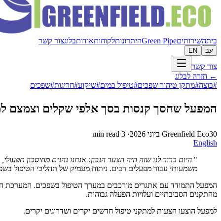
בית
השירותים
Green Pipe
היתרונות
לקוחות
אודות
בלוג
צור קשר
עב
EN
צור קשר
←
חזרה לבלוג
#
בוצה
#
מתקן טיהור שפכים
#
טיפול במים
#
שיקוע
#
חריגות
#
שפכים
המפעל שחסך קנסות בסך אלפי שקלים וצמצם למעלה מ-70% שימוש בכימיקלים בעזרת שדרוג מקצועי ופשוט וחיבור לרש
30 ביוני 2026
Greenfield Eco
·
3
min read
English
"
היום ברור לנו שזה היה הצעד הנכון: אנחנו נהנים מחיסכון תפעול
משמעותי עבור מפעלים רבים. ניתוח מעמיק של תהליכי הטיפול בשפ
המפעל התמודד עם אתגרים מורכבים במערך הטיפול בשפכים. המערכת הישנה
מהתקנים הסביבתיים ועלויות הפעלה גבוהות.
למפעל הוצעו הצעות למתקני טיפול חדשים יקרים ושדרוגים יקרים.