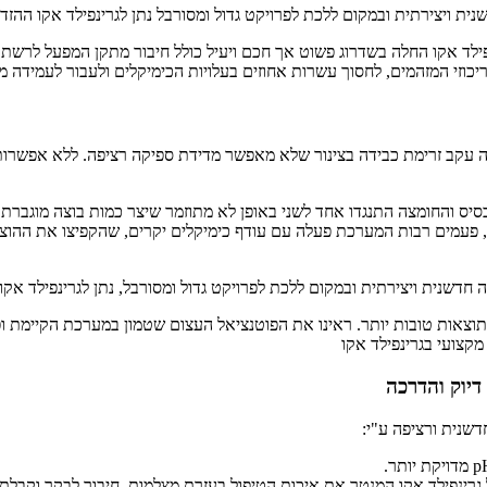
ת ויצירתית ובמקום ללכת לפרויקט גדול ומסורבל נתן לגרינפילד אקו ההז
חשיבה היצירתית בשילוב עם שנים של ידע וניסיון, בסוף 2023 גרינפילד אקו החלה בשדרוג פשוט אך חכם ויעיל
יכוזי המזהמים, לחסוך עשרות אחוזים בעלויות הכימיקלים ולעבור לעמידה מ
 עקב זרימת כבידה בצינור שלא מאפשר מדידת ספיקה רציפה. ללא אפשרות 
 הבסיס והחומצה התנגדו אחד לשני באופן לא מתוזמר שיצר כמות בוצה מוגברת
כך, פעמים רבות המערכת פעלה עם עודף כימיקלים יקרים, שהקפיצו את ההוצ
 חדשנית ויצירתית ובמקום ללכת לפרויקט גדול ומסורבל, נתן לגרינפילד א
 תוצאות טובות יותר. ראינו את הפוטנציאל העצום שטמון במערכת הקיימת 
מקצועי בגרינפילד אקו
דיוק והדרכה
שנית ורציפה ע"י: