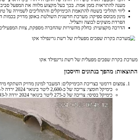
מענה להתראות בזמן אמת. בכך בעל מקצוע מלווה את המפעל סביב השע
ליווי תהליכי בשטח להתאמת הכימיקלים והתהליכים לשמירה על טיפו
מינון מבוסס ספיקה: מערכת חדשנית השולטת באופן מדויק בכמות הכ
הפרדת מוצקים לבוצה ותצליל.
הדרכה מקצועית: כחלק מהשירות שהחברה מספקת, צוות המפעילים ש
מערכת בקרת שפכים מפעלית של רשת גרינפילד אקו
התוצאות: מהפך בנתונים וחיסכון
צמצום דרמטי בצריכת הכימיקלים: המעבר למינון מדויק השתקף מיד 
כימיקל חומצי: צריכה של כ-2,600 ליטר בינואר 2024 ירדה ל-742 ליטר בלבד בחודש מרץ 2024, ירידה של מעל 70%.
כימיקל בסיסי: צריכה של כ-275 ליטר בינואר 2024 ירדה ל-193 ליטר בחודש מרץ 2024, ירידה של כ-30%. לפני השדרוג: